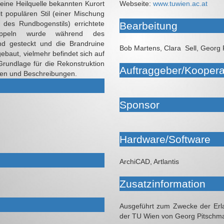
seine Heilquelle bekannten Kurort
Webseite:
www.tuwien.ac.at
 populären Stil (einer Mischung
es Rundbogenstils) errichtete
Bearbeitung
Kuppeln wurde während des
d gesteckt und die Brandruine
Bob Martens, Clara ‭‬ Sell, Georg
baut, vielmehr befindet sich auf
rundlage für die Rekonstruktion
Auftraggeber/Koopera
ien und Beschreibungen.
Sponsor
Hardware/Software
ArchiCAD, Artlantis
Zusatzinformation
Ausgeführt zum Zwecke der Erl
der TU Wien von Georg Pitschm