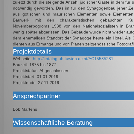
zuletzt durch die steigende Anzahl jüdischer Gäste in dem für 
notwendig geworden. Das im für den Synagogenbau jener Zeit
aus gotischen und maurischen Elementen sowie Elementen d
Bauwerk mit den charakteristischen gebauchten 
Novemberpogroms 1938 von den Nationalsozialisten in Bran
wenig später abgerissen. Das Gebäude wurde nicht wieder aufge
dem ehemaligen Standort der Synagoge heute ein Hotel. Als G
dienten aus Ermangelung von Plänen zeitgenössische Fotograf
Projektdetails
Webseite:
http://katalog.ub.tuwien.ac.at/AC15535281
Bauzeit:
1875 bis 1877
Projektstatus:
Abgeschlossen
Projektstart:
01.01.2019
Projektende:
27.11.2019
Ansprechpartner
Bob Martens
Wissenschaftliche Beratung