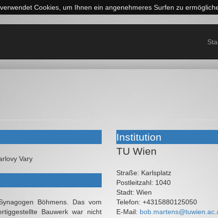
 verwendet Cookies, um Ihnen ein angenehmeres Surfen zu ermöglich
Sta
Institution
TU Wien
arlovy Vary
Straße:
Karlsplatz
Postleitzahl:
1040
Stadt:
Wien
en Synagogen Böhmens. Das vom
Telefon:
+4315880125050
rtiggestellte Bauwerk war nicht
E-Mail:
bob.martens@tuwien.ac.